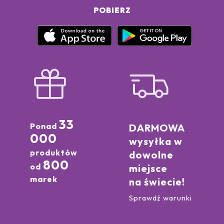
POBIERZ
33
Ponad
DARMOWA
000
wysyłka w
produktów
dowolne
800
od
miejsce
marek
na świecie!
Sprawdź warunki