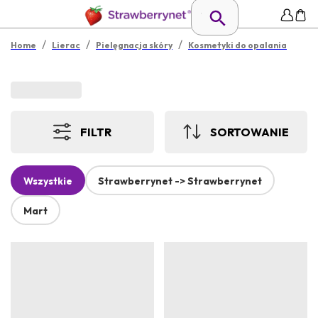
/
/
/
Home
Lierac
Pielęgnacja skóry
Kosmetyki do opalania
FILTR
SORTOWANIE
Wszystkie
Strawberrynet -> Strawberrynet
Mart