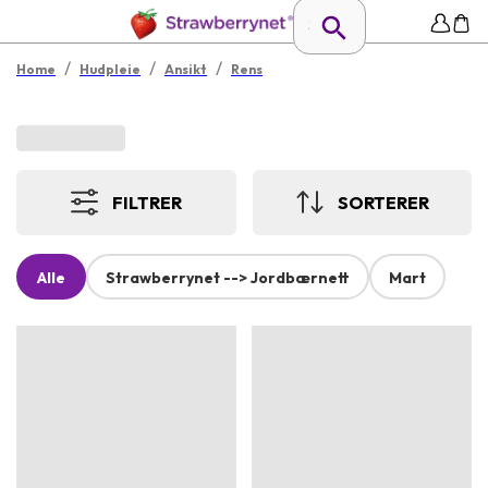
/
/
/
Home
Hudpleie
Ansikt
Rens
FILTRER
SORTERER
Alle
Strawberrynet --> Jordbærnett
Mart