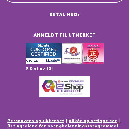
BETAL MED:
ANMELDT TIL UTMERKET
9.0 ut av 10!
Personvern og sikkerhet
Vilkår og betingelser
Betingselene for poengbelønningssprogrammet