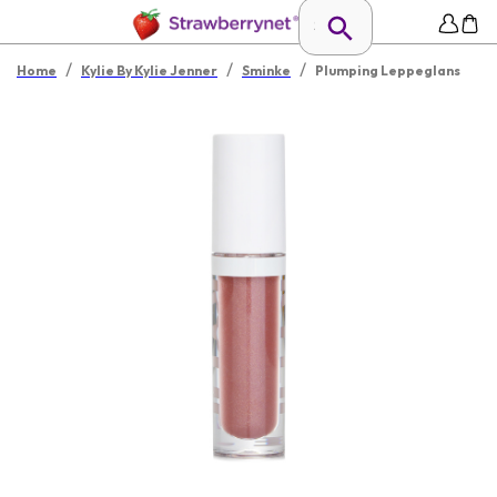
/
/
/
Home
Kylie By Kylie Jenner
Sminke
Plumping Leppeglans