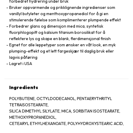
forbedret hydrering under bruk
Bruker oppvarmende og prikklignende ingredienser som
vanillyl butyleter og menthoxypropanediol for å gi en
stimulerende følelse som komplimenterer plumpende effekt
Forbedrer glans og dimensjon med mica, syntetisk
fluorphlogopitt og kalsium titanium borosilikat for å
reflektere lys og skape en blank, flerdimensjonal finish
Egnet for alle leppetyper som ønsker en våt look, en myk
plumping-effekt og et lett fargeskjær til daglig bruk eller
lagvis påføring
Lagret i USA
Ingredients
POLYBUTENE, OCTYLDODECANOL, PENTAERYTHRITYL
TETRAISOSTEARATE,
SILICA DIMETHYL SILYLATE, MICA, SORBITAN ISOSTEARATE,
METHOXYPROPANEDIOL,
CETEARYL ETHYLHEXANOATE, POLYHYDROXYSTEARIC ACID,
RICINUS COMMUNIS (CASTOR) SEED OIL,