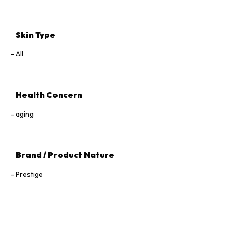
Tocopherol, 1,2‑Hexanediol.
Skin Type
All
Health Concern
aging
Brand / Product Nature
Prestige