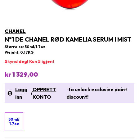
CHANEL
N°1 DE CHANEL RØD KAMELIA SERUM I MIST
Størrelse: 50ml/1.7oz
Weight: 0.17KG
Skynd deg! Kun 5 igjen!
kr 1 329,00
Logg
OPPRETT
to unlock exclusive point
/
inn
KONTO
discount!
50ml/
1.7oz