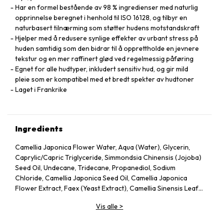
Har en formel bestående av 98 % ingredienser med naturlig
opprinnelse beregnet i henhold til ISO 16128, og tilbyr en
naturbasert tilnærming som støtter hudens motstandskraft
Hjelper med å redusere synlige effekter av urbant stress på
huden samtidig som den bidrar til å opprettholde en jevnere
tekstur og en mer raffinert glød ved regelmessig påføring
Egnet for alle hudtyper, inkludert sensitiv hud, og gir mild
pleie som er kompatibel med et bredt spekter av hudtoner
Laget i Frankrike
Ingredients
Camellia Japonica Flower Water, Aqua (Water), Glycerin,
Caprylic/Capric Triglyceride, Simmondsia Chinensis (Jojoba)
Seed Oil, Undecane, Tridecane, Propanediol, Sodium
Chloride, Camellia Japonica Seed Oil, Camellia Japonica
Flower Extract, Faex (Yeast Extract), Camellia Sinensis Leaf
Extract, Pentylene Glycol, Sodium Citrate, Chlorphenesin,
Vis alle
>
Caprylyl Glycol, Citric Acid, Parfum (Fragrance), Adenosine,