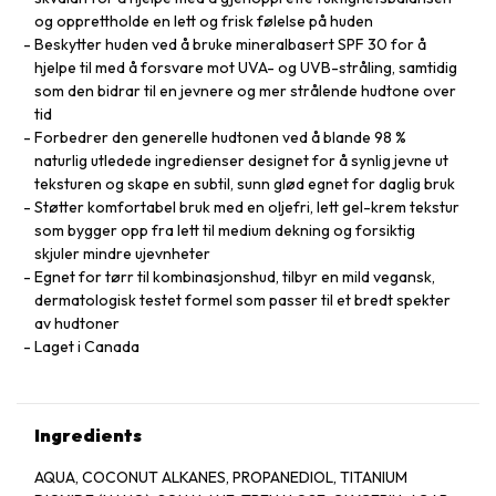
og opprettholde en lett og frisk følelse på huden
Beskytter huden ved å bruke mineralbasert SPF 30 for å
hjelpe til med å forsvare mot UVA- og UVB-stråling, samtidig
som den bidrar til en jevnere og mer strålende hudtone over
tid
Forbedrer den generelle hudtonen ved å blande 98 %
naturlig utledede ingredienser designet for å synlig jevne ut
teksturen og skape en subtil, sunn glød egnet for daglig bruk
Støtter komfortabel bruk med en oljefri, lett gel-krem tekstur
som bygger opp fra lett til medium dekning og forsiktig
skjuler mindre ujevnheter
Egnet for tørr til kombinasjonshud, tilbyr en mild vegansk,
dermatologisk testet formel som passer til et bredt spekter
av hudtoner
Laget i Canada
Ingredients
AQUA, COCONUT ALKANES, PROPANEDIOL, TITANIUM