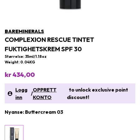
BAREMINERALS
COMPLEXION RESCUE TINTET
FUKTIGHETSKREM SPF 30
Størrelse: 35ml/1.18oz
Weight: 0.04KG
kr 434,00
Logg
OPPRETT
to unlock exclusive point
/
inn
KONTO
discount!
Nyanse: Buttercream 03