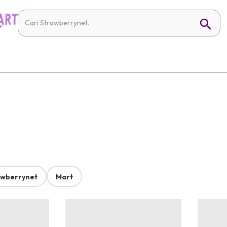
awberrynet
Mart