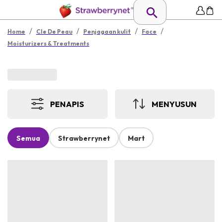
/
/
/
/
Home
Cle De Peau
Penjagaan kulit
Face
Moisturizers & Treatments
PENAPIS
MENYUSUN
Semua
Strawberrynet
Mart