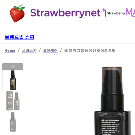
|
브랜드별 쇼핑
/
/
/
Home
세바스찬
헤어케어
셉 맨 더 그룸 헤어 앤 비어드 오일