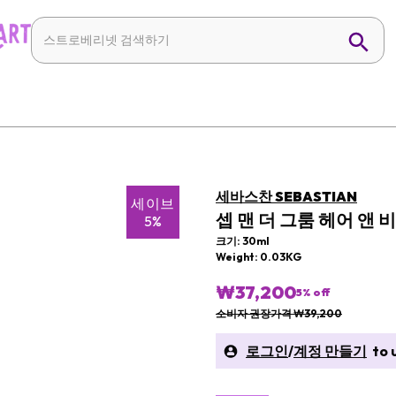
세바스찬 SEBASTIAN
세이브
셉 맨 더 그룸 헤어 앤 
5%
크기: 30ml
Weight: 0.03KG
₩37,200
5
% off
소비자 권장가격 ₩39,200
로그인
/
계정 만들기
to u