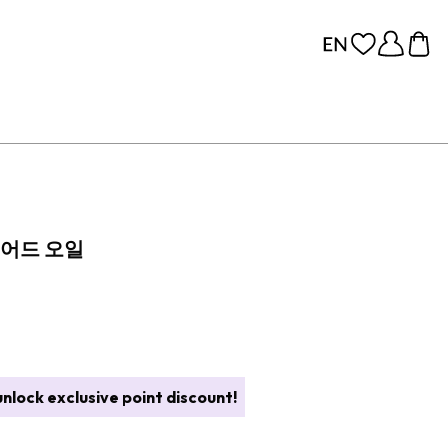
비어드 오일
nlock exclusive point discount!