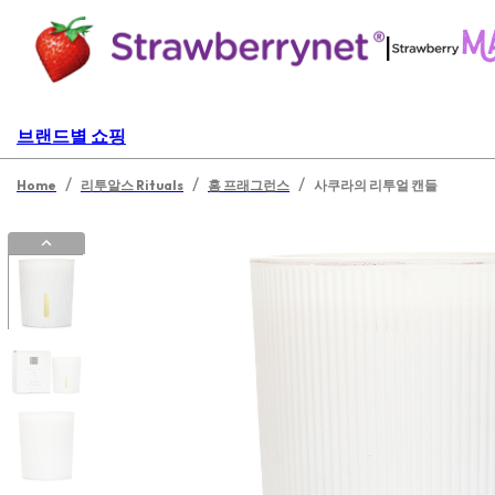
|
브랜드별 쇼핑
/
/
/
Home
리투알스 Rituals
홈 프래그런스
사쿠라의 리투얼 캔들