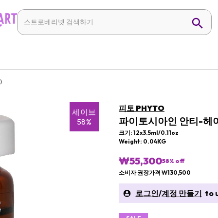
)
피토 PHYTO
세이브
파이토시아인 안티-헤어
58%
크기: 12x3.5ml/0.11oz
Weight: 0.04KG
₩55,300
58
% off
소비자 권장가격 ₩130,500
로그인
/
계정 만들기
to u