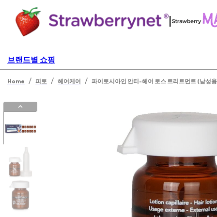
|
브랜드별 쇼핑
/
/
/
Home
피토
헤어케어
파이토시아인 안티-헤어 로스 트리트먼트 (남성용