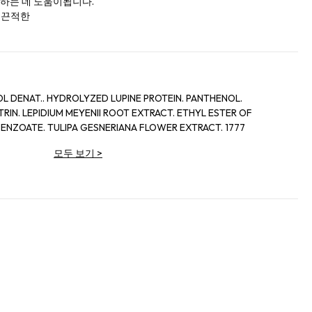
하는 데 도움이됩니다.
적 끈적한
OL DENAT.. HYDROLYZED LUPINE PROTEIN. PANTHENOL.
RIN. LEPIDIUM MEYENII ROOT EXTRACT. ETHYL ESTER OF
ENZOATE. TULIPA GESNERIANA FLOWER EXTRACT. 1777
모두 보기
>