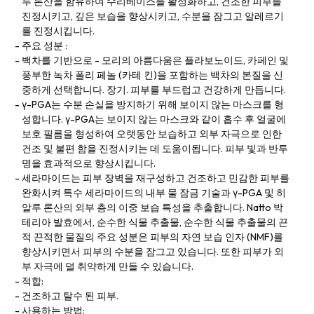
루 론산을 함유하여 수리베이스를 활성화하고, 건조한 피부를
진정시키고, 깊은 보습을 향상시키고, 수분을 잠그고 알레르기
를 진정시킵니다.
주요 성분 :
백차를 기반으로 - 모리의 아름다움은 플라보노이드, 카페인 및
풍부한 녹차 폴리 페놀 (카테 킨)을 포함하는 백차의 본질을 신
중하게 선택합니다. 장기. 피부를 부드럽고 건강하게 만듭니다.
γ-PGA는 수분 손실을 방지하기 위해 보이지 않는 마스크를 형
성합니다. γ-PGA는 보이지 않는 마스크와 같이 흡수 후 얼굴에
보호 필름을 형성하여 오랫동안 보습하고 외부 자극으로 인한
건조 및 불편 함을 진정시키는 데 도움이됩니다. 피부 빛과 반투
명을 효과적으로 향상시킵니다.
세라마이드는 피부 장벽을 재구성하고 건조하고 민감한 피부를
완화시켜 특수 세라마이드의 내부 물 잠금 기술과 γ-PGA 및 히
알루 론산의 외부 층의 이중 보습 특성을 추출합니다. Natto 박
테리아 발효에서, 순수한 식물 추출물, 순수한 식물 추출물의 끈
적 끈적한 물질의 주요 성분은 피부의 자연 보습 인자 (NMF)를
향상시키면서 피부의 수분을 잠그고 있습니다. 또한 피부가 외
부 자극에 덜 취약하게 만들 수 있습니다.
적합:
건조하고 탈수 된 피부.
사용하는 방법: