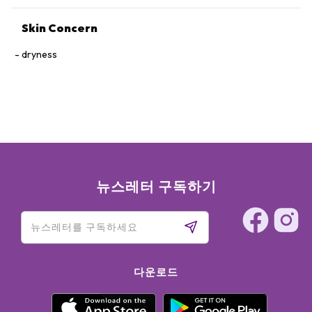
PELARGONIUM GRAVEOLENS OIL, PROPYLPARABEN,
POTASSIUM SORBATE, ETHYLPARABEN, SODIUM BENZOATE,
Skin Concern
PHENOXYETHANOL, METHYLPARABEN
dryness
뉴스레터 구독하기
다운로드