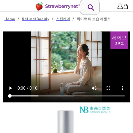
/
/
/
Home
Natural Beauty
스킨케어
화이트 티 보습 에센스
세이브
39%