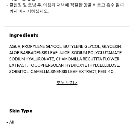
클렌징 및 토닝 후, 아침과 저녁에 적절한 양을 바르고 흡수 될 때
까지 마사지하십시오.
Ingredients
AQUA, PROPYLENE GLYCOL, BUTYLENE GLYCOL, GLYCERIN,
ALOE BARBADENSIS LEAF JUICE, SODIUM POLYGLUTAMATE,
SODIUM HYALURONATE, CHAMOMILLA RECUTITA FLOWER
EXTRACT, TOCOPHERSOLAN, HYDROXYETHYLCELLULOSE,
SORBITOL, CAMELLIA SINENSIS LEAF EXTRACT, PEG-40
HYDROGENATED CASTOR OIL, POLYSORBATE 20, GLYCERYL
모두 보기
>
CAPRYLATE, ILLICIUM VERUM FRUIT EXTRACT, PROPANEDIOL,
PINUS SYLVESTRIS LEAF EXTRACT, CUCUMIS SATIVUS FRUIT
EXTRACT, LIMNANTHES ALBA SEED OIL, PENTYLENE GLYCOL,
MORUS ALBA ROOT EXTRACT, LAURETH-12, SODIUM
LEVULINATE, SECHIUM EDULE FRUIT EXTRACT,
Skin Type
ISOPENTYLDIOL, CERAMIDE NP, FUCUS VESICULOSUS
EXTRACT, p-ANISIC ACID, CITRIC ACID, SODIUM HYDROXIDE,
All
SODIUM CITRATE, DISODIUM EDTA, SODIUM METABISULFITE,