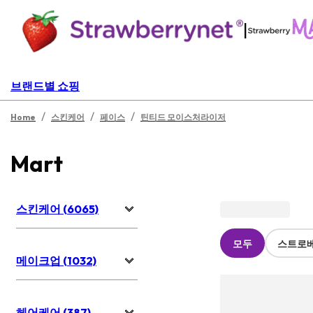
|
브랜드별 쇼핑
/
/
/
Home
스킨케어
페이스
틴티드 모이스처라이저
Mart
스킨케어 (6065)
모두
스트로
메이크업 (1032)
헤어케어 (387)