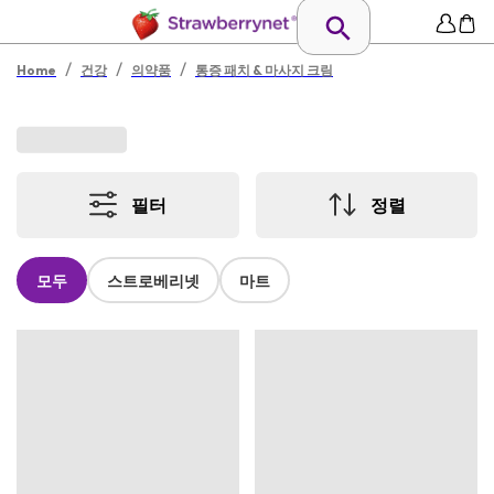
/
/
/
Home
건강
의약품
통증 패치 & 마사지 크림
필터
정렬
모두
스트로베리넷
마트