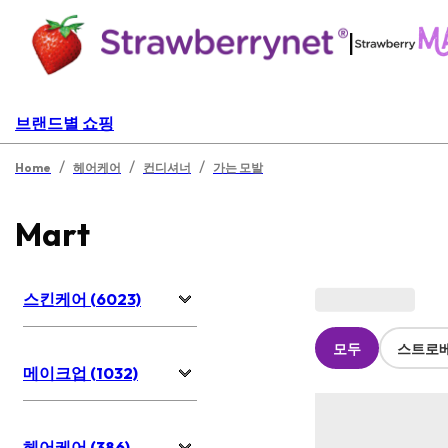
|
브랜드별 쇼핑
/
/
/
Home
헤어케어
컨디셔너
가는 모발
Mart
스킨케어 (6023)
모두
스트로
메이크업 (1032)
헤어케어 (386)