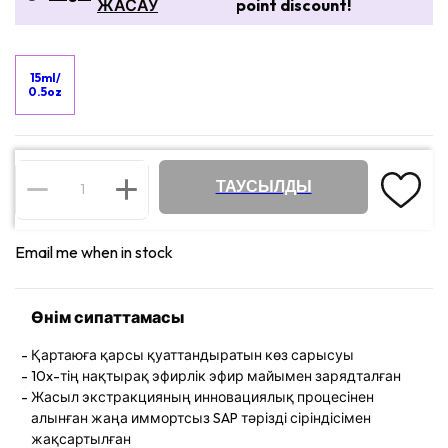
ЖАСАУ
point discount!
15ml/
0.5oz
ТАУСЫЛДЫ
Email me when in stock
Өнім сипаттамасы
Қартаюға қарсы қуаттандыратын көз сарысуы
10x-тің нақтырақ эфирлік эфир майымен зарядталған
Жасыл экстракцияның инновациялық процесінен
алынған жаңа иммортсыз SAP тәрізді сіріндісімен
жақсартылған