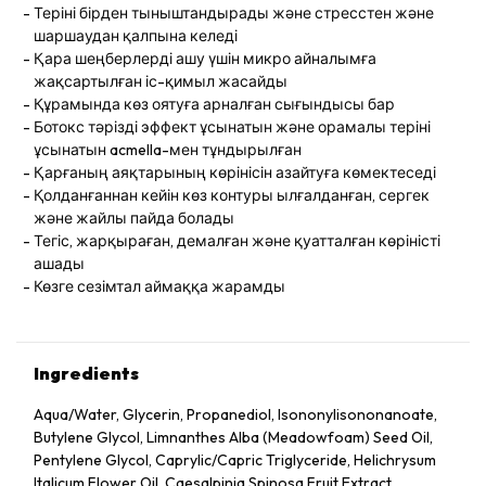
Теріні бірден тыныштандырады және стресстен және
шаршаудан қалпына келеді
Қара шеңберлерді ашу үшін микро айналымға
жақсартылған іс-қимыл жасайды
Құрамында көз оятуға арналған сығындысы бар
Ботокс тәрізді эффект ұсынатын және орамалы теріні
ұсынатын acmella-мен тұндырылған
Қарғаның аяқтарының көрінісін азайтуға көмектеседі
Қолданғаннан кейін көз контуры ылғалданған, сергек
және жайлы пайда болады
Тегіс, жарқыраған, демалған және қуатталған көріністі
ашады
Көзге сезімтал аймаққа жарамды
Ingredients
Aqua/Water, Glycerin, Propanediol, Isononylisononanoate,
Butylene Glycol, Limnanthes Alba (Meadowfoam) Seed Oil,
Pentylene Glycol, Caprylic/Capric Triglyceride, Helichrysum
Italicum Flower Oil, Caesalpinia Spinosa Fruit Extract,