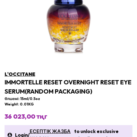
L'OCCITANE
IMMORTELLE RESET OVERNIGHT RESET EYE
SERUM(RANDOM PACKAGING)
Өлшемі: 15ml/0.5oz
Weight: 0.01KG
36 023,00 тңг
ЕСЕПТІК ЖАЗБА
to unlock exclusive
Login
/