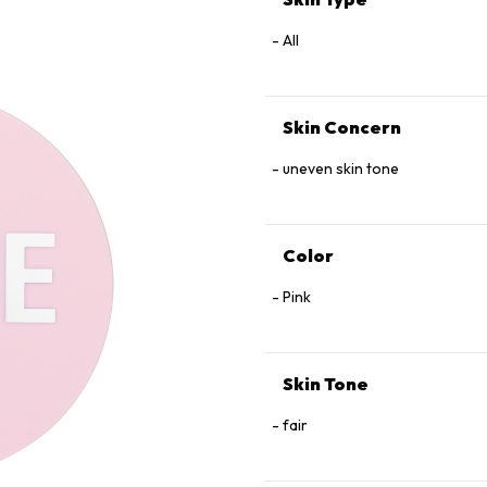
All
Skin Concern
uneven skin tone
Color
Pink
Skin Tone
fair