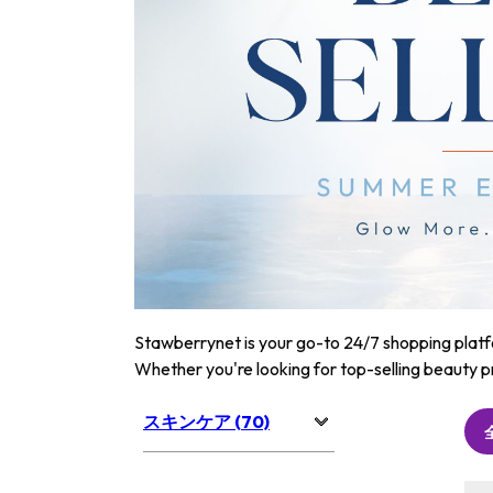
Stawberrynet is your go-to 24/7 shopping platfor
Whether you're looking for top-selling beauty p
スキンケア (70)