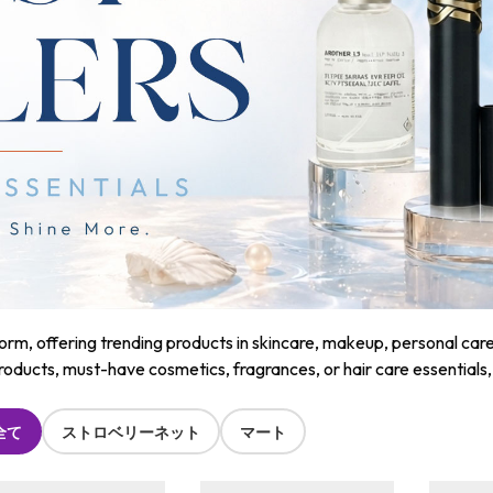
m, offering trending products in skincare, makeup, personal care, a
roducts, must-have cosmetics, fragrances, or hair care essentials
全て
ストロベリーネット
マート