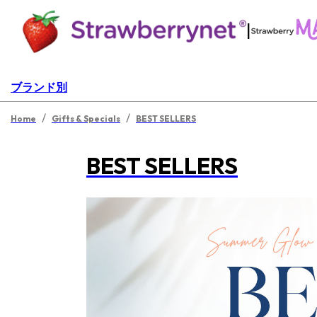
|
ブランド別
/
/
Home
Gifts & Specials
BEST SELLERS
BEST SELLERS