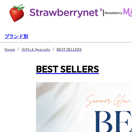
|
ブランド別
/
/
Home
Gifts & Specials
BEST SELLERS
BEST SELLERS