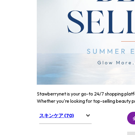
Stawberrynet is your go-to 24/7 shopping platfor
Whether you're looking for top-selling beauty p
スキンケア (70)