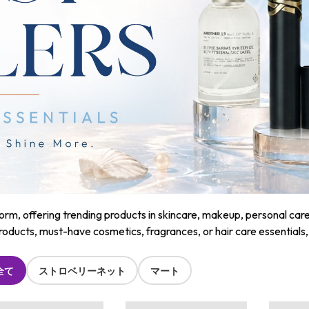
m, offering trending products in skincare, makeup, personal care, a
roducts, must-have cosmetics, fragrances, or hair care essentials
全て
ストロベリーネット
マート