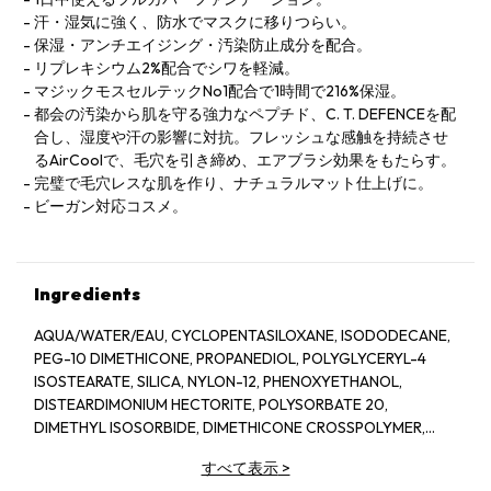
汗・湿気に強く、防水でマスクに移りつらい。
保湿・アンチエイジング・汚染防止成分を配合。
リプレキシウム2%配合でシワを軽減。
マジックモスセルテックNo1配合で1時間で216%保湿。
都会の汚染から肌を守る強力なペプチド、C. T. DEFENCEを配
合し、湿度や汗の影響に対抗。フレッシュな感触を持続させ
るAirCoolで、毛穴を引き締め、エアブラシ効果をもたらす。
完璧で毛穴レスな肌を作り、ナチュラルマット仕上げに。
ビーガン対応コスメ。
Ingredients
AQUA/WATER/EAU, CYCLOPENTASILOXANE, ISODODECANE,
PEG-10 DIMETHICONE, PROPANEDIOL, POLYGLYCERYL-4
ISOSTEARATE, SILICA, NYLON-12, PHENOXYETHANOL,
DISTEARDIMONIUM HECTORITE, POLYSORBATE 20,
DIMETHYL ISOSORBIDE, DIMETHICONE CROSSPOLYMER,
TRIETHOXYCAPRYLYLSILANE, MENTHYL PCA, SODIUM
すべて表示
>
DEHYDROACETATE, ARGININE PCA, ALUMINUM HYDROXIDE,