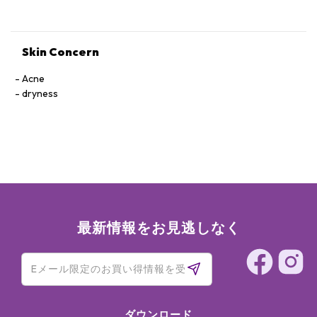
TOCOPHERYL ACETATE, PARFUM (FRAGRANCE), ISOMALT,
SODIUM PHYTATE, PHAEODACTYLUM TRICORNUTUM
EXTRACT, ACETYL TETRAPEPTIDE-11, ACETYL
TETRAPEPTIDE-9, ALCOHOL, PHYTOL, ALPHA-ISOMETHYL
Skin Concern
IONONE, BENZYL SALICYLATE, CITRONELLOL, LIMONENE, [+/-
TITANIUM DIOXIDE (CI 77891), IRON OXIDES (CI 77491, CI
Acne
77492, CI 77499)].
dryness
最新情報をお見逃しなく
ダウンロード