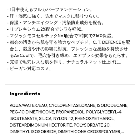
1日中使えるフルカバーファンデーション。
汗・湿気に強く、防水でマスクに移りつらい。
保湿・アンチエイジング・汚染防止成分を配合。
リプレキシウム2%配合でシワを軽減。
マジックモスセルテックNo1配合で1時間で216%保湿。
都会の汚染から肌を守る強力なペプチド、C. T. DEFENCEを配
合し、湿度や汗の影響に対抗。フレッシュな感触を持続させ
るAirCoolで、毛穴を引き締め、エアブラシ効果をもたらす。
完璧で毛穴レスな肌を作り、ナチュラルマット仕上げに。
ビーガン対応コスメ。
Ingredients
AQUA/WATER/EAU, CYCLOPENTASILOXANE, ISODODECANE,
PEG-10 DIMETHICONE, PROPANEDIOL, POLYGLYCERYL-4
ISOSTEARATE, SILICA, NYLON-12, PHENOXYETHANOL,
DISTEARDIMONIUM HECTORITE, POLYSORBATE 20,
DIMETHYL ISOSORBIDE, DIMETHICONE CROSSPOLYMER,
TRIETHOXYCAPRYLYLSILANE, MENTHYL PCA, SODIUM