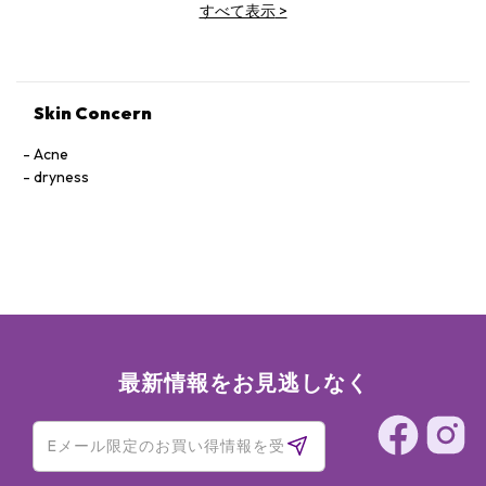
すべて表示
>
DEHYDROACETATE, ARGININE PCA, ALUMINUM HYDROXIDE,
TOCOPHERYL ACETATE, PARFUM (FRAGRANCE), ISOMALT,
SODIUM PHYTATE, PHAEODACTYLUM TRICORNUTUM
EXTRACT, ACETYL TETRAPEPTIDE-11, ACETYL
TETRAPEPTIDE-9, ALCOHOL, PHYTOL, ALPHA-ISOMETHYL
Skin Concern
IONONE, BENZYL SALICYLATE, CITRONELLOL, LIMONENE, [+/-
TITANIUM DIOXIDE (CI 77891), IRON OXIDES (CI 77491, CI
Acne
77492, CI 77499)].
dryness
最新情報をお見逃しなく