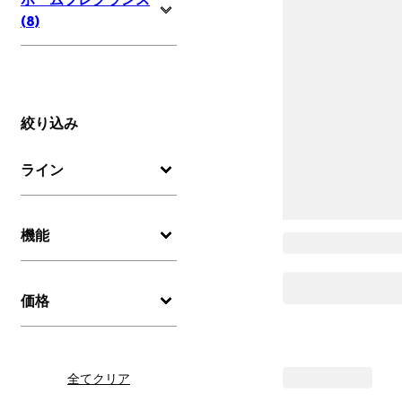
(8)
絞り込み
ライン
機能
価格
全てクリア