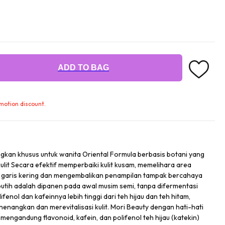
ADD TO BAG
omotion discount.
kan khusus untuk wanita Oriental Formula berbasis botani yang
ulit Secara efektif memperbaiki kulit kusam, memelihara area
 garis kering dan mengembalikan penampilan tampak bercahaya
putih adalah dipanen pada awal musim semi, tanpa difermentasi
fenol dan kafeinnya lebih tinggi dari teh hijau dan teh hitam,
enangkan dan merevitalisasi kulit. Mori Beauty dengan hati-hati
 mengandung flavonoid, kafein, dan polifenol teh hijau (katekin)