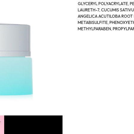
GLYCERYL POLYACRYLATE, P
LAURETH-7, CUCUMIS SATIVU
ANGELICA ACUTILOBA ROOT E
METABISULFITE, PHENOXYET
METHYLPARABEN, PROPYLPA