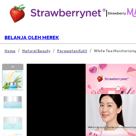
|
BELANJA OLEH MEREK
/
/
/
Home
Natural Beauty
Perawatan Kulit
White Tea Moisturizin