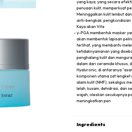
yang kaya, yang secara efekt
penuaan kulit, memperkuat pe
Meninggalkan kulit lembut d
anti-bengkak, pengkondisian 
Kaya akan Vita
γ-PGA membentuk masker yang
akan membentuk lapisan pelin
terlihat, yang membantu mel
ketidaknyamanan yang diseb
penghalang kulit dan menguran
dalam dari ceramide khusus, 
Hyaluronic, di antaranya "asam
komponen utama zat lengket 
alami kulit (NMF), sekaligus m
lelah, kusam, dehidrasi, dan 
wajah, oleskan secukupnya pada
meningkatkan pen
Ingredients