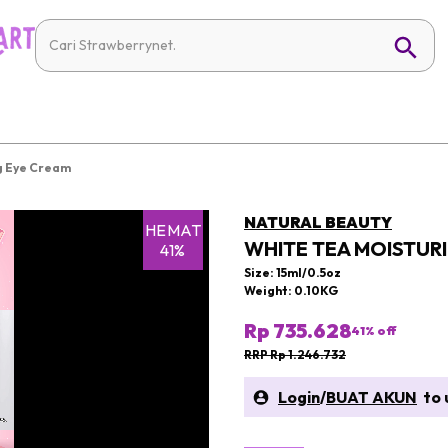
g Eye Cream
NATURAL BEAUTY
HEMAT
WHITE TEA MOISTUR
41%
Size: 15ml/0.5oz
Weight: 0.10KG
Rp 735.628
41
% off
RRP Rp 1.246.732
Login
/
BUAT AKUN
to u