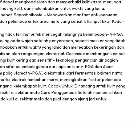
if dapat mengkondisikan dan memperbaiki kulit kasar, menunda
lindung kulit, dan melembabkan untuk waktu yang lama.
an sehat. Saposhnikovia – Menawarkan manfaat anti-penuaan,
dan pelembab untuk area mata yang sensitif. Rumput Ekor Kuda -
 tidak terlihat untuk mencegah hilangnya kelembapan- γ-PGA
dung pada wajah setelah penyerapan, seperti masker yang tidak
embabkan untuk waktu yang lama dan meredakan kekeringan dan
abkan oleh rangsangan eksternal. Ceramide membangun kembali
gi kulit kering dan sensitif - teknologi penguncian air bagian
dan sifat pelembab ganda dari lapisan luar γ-PGA dan Asam
 poliglutamat γ-PGA", diekstraksi dari fermentasi bakteri natto,
natto, ekstrak tumbuhan murni, meningkatkan faktor pelembab
engunci kelembapan kulit. Cocok Untuk: Dirancang untuk kulit yang
sensitif di sekitar mata Cara Penggunaan: Setelah membersihkan
 kulit di sekitar mata dan pijat dengan ujung jari untuk