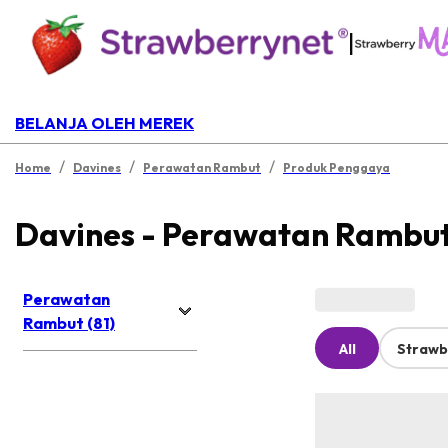
|
BELANJA OLEH MEREK
/
/
/
Home
Davines
Perawatan Rambut
Produk Penggaya
Davines - Perawatan Rambu
Perawatan
Rambut (81)
All
Strawb