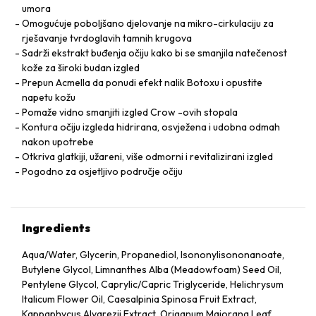
umora
Omogućuje poboljšano djelovanje na mikro-cirkulaciju za
rješavanje tvrdoglavih tamnih krugova
Sadrži ekstrakt buđenja očiju kako bi se smanjila natečenost
kože za široki budan izgled
Prepun Acmella da ponudi efekt nalik Botoxu i opustite
napetu kožu
Pomaže vidno smanjiti izgled Crow -ovih stopala
Kontura očiju izgleda hidrirana, osvježena i udobna odmah
nakon upotrebe
Otkriva glatkiji, užareni, više odmorni i revitalizirani izgled
Pogodno za osjetljivo područje očiju
Ingredients
Aqua/Water, Glycerin, Propanediol, Isononylisononanoate,
Butylene Glycol, Limnanthes Alba (Meadowfoam) Seed Oil,
Pentylene Glycol, Caprylic/Capric Triglyceride, Helichrysum
Italicum Flower Oil, Caesalpinia Spinosa Fruit Extract,
Kappaphycus Alvarezii Extract, Origanum Majorana Leaf