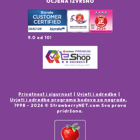
OCJENA IZVRSNO
9.0 od 10!
Privatnost i sigurnost
Uvjeti i odredbe
Uvjeti i odredbe programa bodova za nagrade.
1998 -
2026
© StrawberryNET.com
Sva prava
pridržana
.