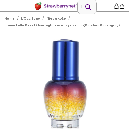
/
/
/
Home
L'Occitane
Njega kože
Immortelle Reset Overnight Reset Eye Serum(Random Packaging)