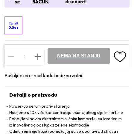
se
RAČUN
discount!
15ml/
0.5oz
NEMA NA STANJU
Pošaljite mi e-mail kada bude na zalihi.
Detalji o proizvodu
Power-up serum protiv starenja
Nabijeno s 10x više koncentracije esencijalnog ulja Imrortelle
Poboljšani novim ekstraktom sličnim Immorrtelleu izvedenim
iz inovativnog postupka zelene ekstrakcije
Odmah umiruje kožu i pomaže joj da se oporavi od stresa i