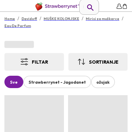
/
/
/
/
Home
Davidoff
MUŠKE KOLONJSKE
Mirisi za muškarce
Eau De Parfum
FILTAR
SORTIRANJE
Sve
Strawberrynet - Jagodanet
ožujak