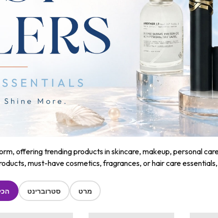
m, offering trending products in skincare, makeup, personal care, a
roducts, must-have cosmetics, fragrances, or hair care essentials
מרט
סטרוברינט
הכל