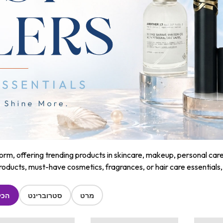
m, offering trending products in skincare, makeup, personal care, a
roducts, must-have cosmetics, fragrances, or hair care essentials
מרט
סטרוברינט
הכל