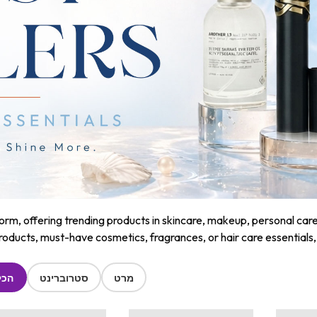
m, offering trending products in skincare, makeup, personal care, a
roducts, must-have cosmetics, fragrances, or hair care essentials
מרט
סטרוברינט
הכל