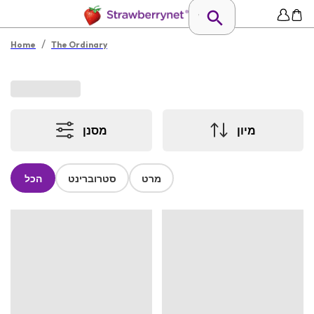
/
Home
The Ordinary
מיון
מסנן
מרט
סטרוברינט
הכל