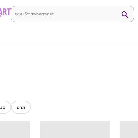
מרט
סטר