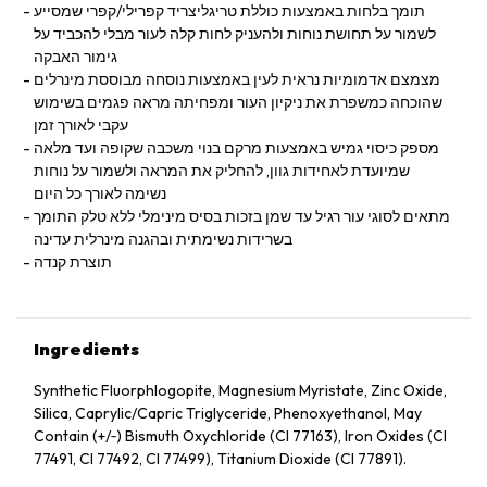
תומך בלחות באמצעות כוללת טריגליצריד קפרילי/קפרי שמסייע
לשמור על תחושת נוחות ולהעניק לחות קלה לעור מבלי להכביד על
גימור האבקה
מצמצם אדמומיות נראית לעין באמצעות נוסחה מבוססת מינרלים
שהוכחה כמשפרת את ניקיון העור ומפחיתה מראה פגמים בשימוש
עקבי לאורך זמן
מספק כיסוי גמיש באמצעות מרקם בנוי משכבה שקופה ועד מלאה
שמיועדת לאחידות גוון, להחליק את המראה ולשמור על נוחות
נשימה לאורך כל היום
מתאים לסוגי עור רגיל עד שמן בזכות בסיס מינימלי ללא טלק התומך
בשרידות נשימתית ובהגנה מינרלית עדינה
תוצרת קנדה
Ingredients
Synthetic Fluorphlogopite, Magnesium Myristate, Zinc Oxide,
Silica, Caprylic/Capric Triglyceride, Phenoxyethanol, May
Contain (+/‑) Bismuth Oxychloride (CI 77163), Iron Oxides (CI
77491, CI 77492, CI 77499), Titanium Dioxide (CI 77891).