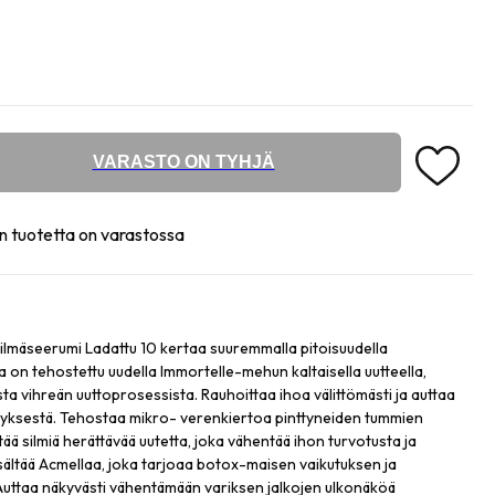
VARASTO ON TYHJÄ
n tuotetta on varastossa
ilmäseerumi Ladattu 10 kertaa suuremmalla pitoisuudella
ta on tehostettu uudella Immortelle-mehun kaltaisella uutteella,
sta vihreän uuttoprosessista. Rauhoittaa ihoa välittömästi ja auttaa
myksestä. Tehostaa mikro- verenkiertoa pinttyneiden tummien
tää silmiä herättävää uutetta, joka vähentää ihon turvotusta ja
isältää Acmellaa, joka tarjoaa botox-maisen vaikutuksen ja
Auttaa näkyvästi vähentämään variksen jalkojen ulkonäköä