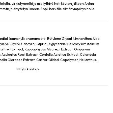
tulta, virkistyneeltä ja miellyttävä heti käytön jälkeen Antaa
män ja elvytetyn ilmeen. Sopii herkälle silmänympärysiholle
ediol, Isononylisononanoate, Butylene Glycol, Limnanthes Alba
ene Glycol, Caprylic/Capric Triglyceride, Helichrysum Italicum
sa Fruit Extract, Kappaphycus Alvarezii Extract, Origanum
 Aculeatus Root Extract, Centella Asiatica Extract, Calendula
mella Oleracea Extract, Castor Oil/Ipdi Copolymer, Helianthus
Glycine Soja (Soybean) Oil, Caffeine, Adenosine, Maltodextrin,
Näytä kaikki.
>
 Yeast Protein, Sodium Citrate, Ammonium Glycerrhizate, Coco-
cate, Carbomer, Sodium Hyrdoxide, Alcaligenes Polysaccharides,
 Cellulose Gum, Amodimethicone, Tocopherol, Phenoxyethanol, Ci