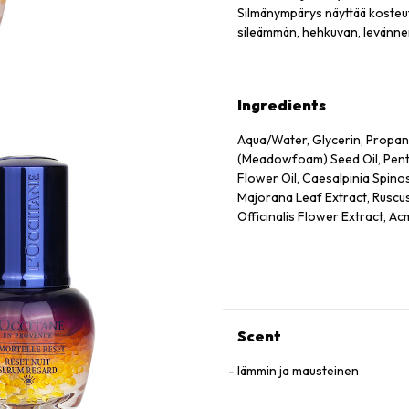
Silmänympärys näyttää kosteute
sileämmän, hehkuvan, levännem
Ingredients
Aqua/Water, Glycerin, Propan
(Meadowfoam) Seed Oil, Pentyl
Flower Oil, Caesalpinia Spino
Majorana Leaf Extract, Ruscus
Officinalis Flower Extract, Ac
Annuus (Sunflower) Seed Oil, 
Panthenol, Escin, Hydrolyzed
Caprylate/Caprate, Oleyl Eru
Disodium Edta, Xanthan Gum,
75130/Beta-Carotene.
Scent
lämmin ja mausteinen