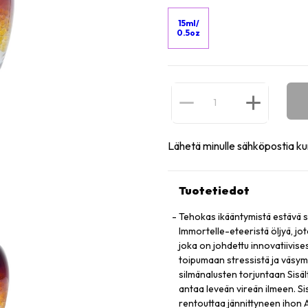
15ml/
0.5oz
Lähetä minulle sähköpostia ku
Tuotetiedot
Tehokas ikääntymistä estävä s
Immortelle-eteeristä öljyä, jo
joka on johdettu innovatiivise
toipumaan stressistä ja väsy
silmänalusten torjuntaan Sisäl
antaa leveän vireän ilmeen. S
rentouttaa jännittyneen ihon 