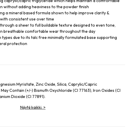
ng caprylic/capric triglyceride which helps maintain a comfortable
skin without adding heaviness to the powder finish
ing a mineral based formula shown to help improve clarity &
with consistent use over time
hrough a sheer to full buildable texture designed to even tone,
n breathable comfortable wear throughout the day
in types due to its talc free minimally formulated base supporting
eral protection
nesium Myristate, Zinc Oxide, Silica, Caprylic/Capric
 May Contain (+/‑) Bismuth Oxychloride (CI 77163), Iron Oxides (CI
tanium Dioxide (CI 77891).
Näytä kaikki.
>