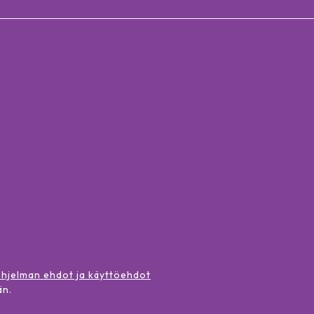
ohjelman ehdot ja käyttöehdot
än
.