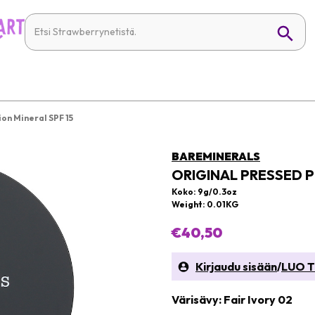
on Mineral SPF 15
BAREMINERALS
ORIGINAL PRESSED 
Koko: 9g/0.3oz
Weight: 0.01KG
€40,50
Kirjaudu sisään
/
LUO T
Värisävy: Fair Ivory 02