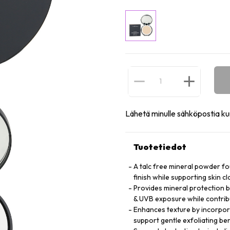
Lähetä minulle sähköpostia ku
Tuotetiedot
A talc free mineral powder fo
finish while supporting skin c
Provides mineral protection b
& UVB exposure while contri
Enhances texture by incorporat
support gentle exfoliating ben