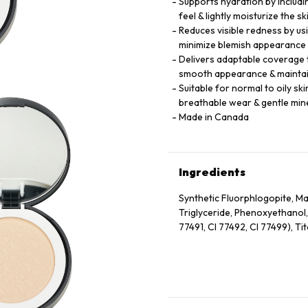
Supports hydration by includi
feel & lightly moisturize the 
Reduces visible redness by us
minimize blemish appearance 
Delivers adaptable coverage t
smooth appearance & maintai
Suitable for normal to oily sk
breathable wear & gentle min
Made in Canada
Ingredients
Synthetic Fluorphlogopite, Mag
Triglyceride, Phenoxyethanol,
77491, CI 77492, CI 77499), Ti