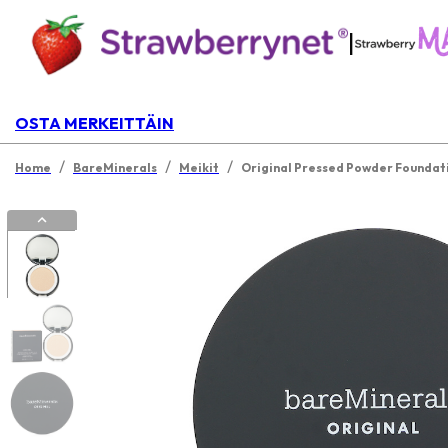
|
OSTA MERKEITTÄIN
/
/
/
Home
BareMinerals
Meikit
Original Pressed Powder Foundati