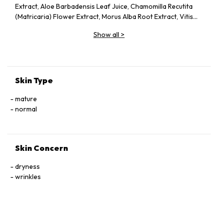
Extract, Aloe Barbadensis Leaf Juice, Chamomilla Recutita
(Matricaria) Flower Extract, Morus Alba Root Extract, Vitis
Vinifera (Grape) Fruit Extract, Butylene Glycol, Glycerin,
Show all
>
Sodium Hyaluronate, Ceramide Ⅲ, Tocophersolan,
Polysorbate 20, Lavandula Angustifolia (Lavender) Essential
Oil, Methylparaben
Skin Type
mature
normal
Skin Concern
dryness
wrinkles