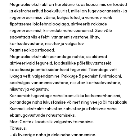
Magnoolia ekstrakt on haruldane koostisosa, mis on loodud
ja ekstraheeritud koekultuurist, millel on tugev paranemis- ja
regenereerimise võime, kahjustatud ja vananev nahk
tipptasemel biotehnoloogiaga, aktiveerib rakkude
regenereerimist, kiirendab naha uuenemist. See võib
saavutada viis efekti: vananemisvastane, lihav,
kortsudevastane, niisutav ja valgustav.
Peamised koostisosad:
Magnoolia ekstrakt: parandage nahka, sisaldavad
aktiveerivaid tegureid, looduslikke põletikuvastaseid
koostisosi ja antioksüdantseid tegureid. Täiendage vett
lukuga vett, valgendamine. Pakkuge 5 peamist funktsiooni,
sealhulgas vananemisvastane, niisutav, kortsudevastane,
niisutav ja valgustav.
Keraamiid: tugevdage naha loomulikku kaitsemehhanismi,
parandage naha lukustamise võimet ning vee ja õli tasakaalu
Kummeli ekstrakt: rahustav, rahustav ja efektiivne naha
ebamugavustunde rahustamiseks.
Mori Cortex: looduslik valgustav toimeaine.
Tõhusus:
- Aktiveerige naha ja dela naha vananemine.