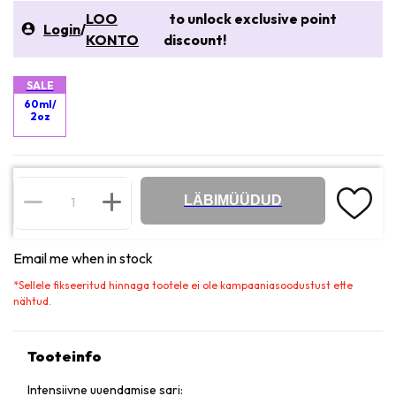
LOO
to unlock exclusive point
Login
/
KONTO
discount!
SALE
60ml/
2oz
LÄBIMÜÜDUD
Email me when in stock
*
Sellele fikseeritud hinnaga tootele ei ole kampaaniasoodustust ette
nähtud.
Tooteinfo
Intensiivne uuendamise sari: