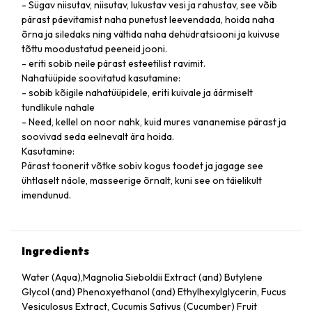
- Sügav niisutav, niisutav, lukustav vesi ja rahustav, see võib
pärast päevitamist naha punetust leevendada, hoida naha
õrna ja siledaks ning vältida naha dehüdratsiooni ja kuivuse
tõttu moodustatud peeneid jooni.
- eriti sobib neile pärast esteetilist ravimit.
Nahatüüpide soovitatud kasutamine:
- sobib kõigile nahatüüpidele, eriti kuivale ja äärmiselt
tundlikule nahale
- Need, kellel on noor nahk, kuid mures vananemise pärast ja
soovivad seda eelnevalt ära hoida.
Kasutamine:
Pärast toonerit võtke sobiv kogus toodet ja jagage see
ühtlaselt näole, masseerige õrnalt, kuni see on täielikult
imendunud.
Ingredients
Water (Aqua),Magnolia Sieboldii Extract (and) Butylene
Glycol (and) Phenoxyethanol (and) Ethylhexylglycerin, Fucus
Vesiculosus Extract, Cucumis Sativus (Cucumber) Fruit