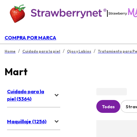
|
COMPRA POR MARCA
/
/
/
Home
Cuidado para la piel
Ojos y Labios
Tratamiento para P
Mart
Cuidado para la
piel (5364)
Todas
Stra
Maquillaje (1256)