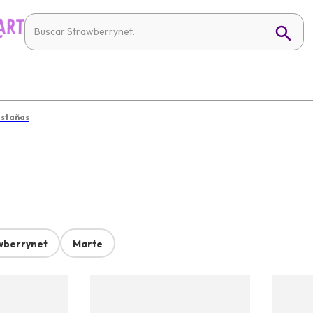
estañas
wberrynet
Marte