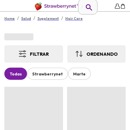
/
/
/
Home
Salud
Supplement
Hair Care
FILTRAR
ORDENANDO
Todas
Strawberrynet
Marte