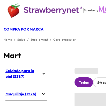
|
COMPRA POR MARCA
/
/
/
Home
Salud
Supplement
Cardiovascular
Mart
Cuidado para la
piel (5387)
Todas
Stra
Maquillaje (1276)