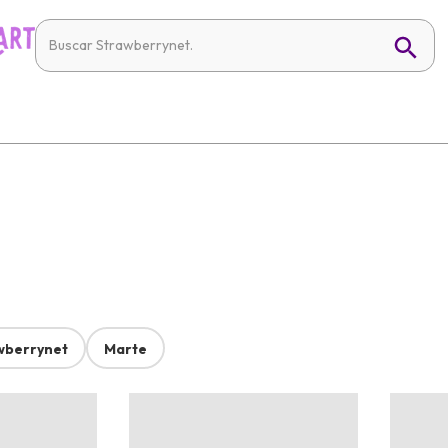
wberrynet
Marte