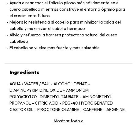
Ayuda a reanchar el folículo piloso más sólidamente en el
cuero cabelludo mientras construye el entorno óptimo para
el crecimiento futuro
Mejora la resistencia al cabello para minimizar la caída del
cabello y maximizar el cabello hermoso
Alivia y refuerza la barrera protectora natural del cuero
cabelludo
El cabello se vuelve más fuerte y más saludable
Ingredients
AQUA / WATER / EAU - ALCOHOL DENAT -
DIAMINOPYRIMIDINE OXIDE - AMMONIUM
POLYACRYLOYLDIMETHYL TAURATE - AMINOMETHYL
PROPANOL - CITRIC ACID - PEG-40 HYDROGENATED
CASTOR OIL - PIROCTONE OLAMINE - CAFFEINE - ARGININE
- LIMONENE - NIACINAMIDE - PYRIDOXINE HCL - LINALOOL -
Mostrar todo
>
SAFFLOWER GLUCOSIDE - BENZYL SALICYLATE -
COUMARIN - CITRAL - BENZYL ALCOHOL -
XYLITYLGLUCOSIDE - CITRONELLOL - BENZYL BENZOATE -