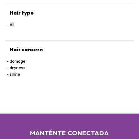
ANHYDROXYLITOL - XYLITOL - ZINGIBER OFFICINALE ROOT
EXTRACT / GINGER ROOT EXTRACT - RESVERATROL -
Hair type
TOCOPHEROL - BHT - SODIUM CITRATE - PARFUM /
FRAGRANCE
All
Hair concern
damage
dryness
shine
MANTÉNTE CONECTADA