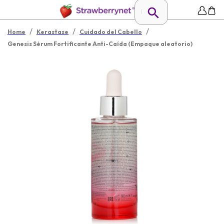
/
/
/
Home
Kerastase
Cuidado del Cabello
Genesis Sérum Fortificante Anti-Caída (Empaque aleatorio)