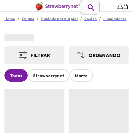
/
/
/
/
Home
Orlane
Cuidado para la piel
Rostro
Limpiadores
FILTRAR
ORDENANDO
Todas
Strawberrynet
Marte