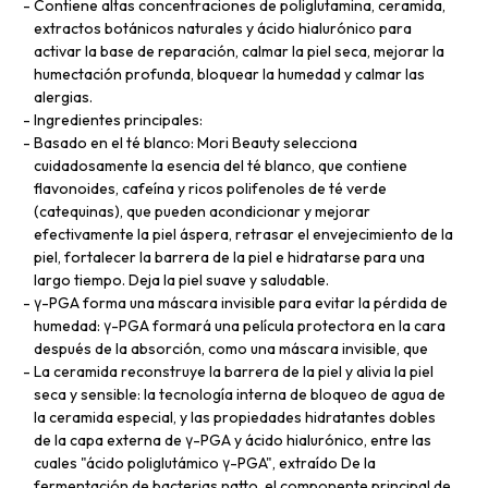
Contiene altas concentraciones de poliglutamina, ceramida,
extractos botánicos naturales y ácido hialurónico para
activar la base de reparación, calmar la piel seca, mejorar la
humectación profunda, bloquear la humedad y calmar las
alergias.
Ingredientes principales:
Basado en el té blanco: Mori Beauty selecciona
cuidadosamente la esencia del té blanco, que contiene
flavonoides, cafeína y ricos polifenoles de té verde
(catequinas), que pueden acondicionar y mejorar
efectivamente la piel áspera, retrasar el envejecimiento de la
piel, fortalecer la barrera de la piel e hidratarse para una
largo tiempo. Deja la piel suave y saludable.
γ-PGA forma una máscara invisible para evitar la pérdida de
humedad: γ-PGA formará una película protectora en la cara
después de la absorción, como una máscara invisible, que
La ceramida reconstruye la barrera de la piel y alivia la piel
seca y sensible: la tecnología interna de bloqueo de agua de
la ceramida especial, y las propiedades hidratantes dobles
de la capa externa de γ-PGA y ácido hialurónico, entre las
cuales "ácido poliglutámico γ-PGA", extraído De la
fermentación de bacterias natto, el componente principal de