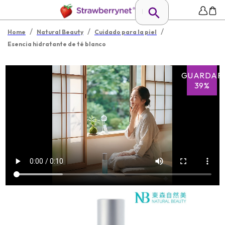
/
/
/
Home
Natural Beauty
Cuidado para la piel
Esencia hidratante de té blanco
GUARDAR
39%