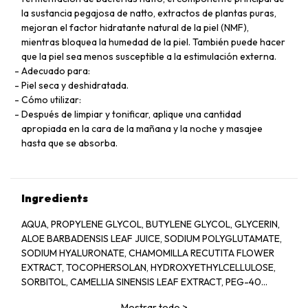
la sustancia pegajosa de natto, extractos de plantas puras,
mejoran el factor hidratante natural de la piel (NMF),
mientras bloquea la humedad de la piel. También puede hacer
que la piel sea menos susceptible a la estimulación externa.
Adecuado para:
Piel seca y deshidratada.
Cómo utilizar:
Después de limpiar y tonificar, aplique una cantidad
apropiada en la cara de la mañana y la noche y masajee
hasta que se absorba.
Ingredients
AQUA, PROPYLENE GLYCOL, BUTYLENE GLYCOL, GLYCERIN,
ALOE BARBADENSIS LEAF JUICE, SODIUM POLYGLUTAMATE,
SODIUM HYALURONATE, CHAMOMILLA RECUTITA FLOWER
EXTRACT, TOCOPHERSOLAN, HYDROXYETHYLCELLULOSE,
SORBITOL, CAMELLIA SINENSIS LEAF EXTRACT, PEG-40
HYDROGENATED CASTOR OIL, POLYSORBATE 20, GLYCERYL
Mostrar todo
>