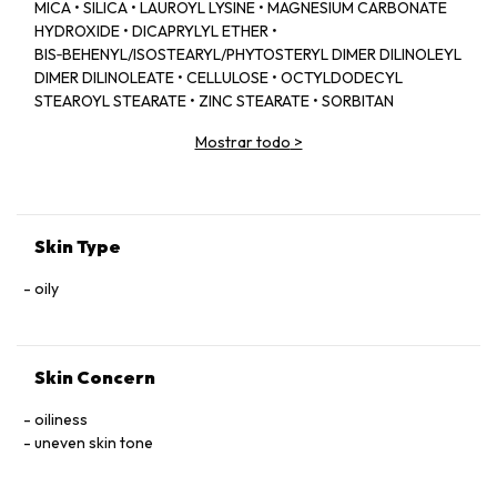
MICA • SILICA • LAUROYL LYSINE • MAGNESIUM CARBONATE
HYDROXIDE • DICAPRYLYL ETHER •
BIS‑BEHENYL/ISOSTEARYL/PHYTOSTERYL DIMER DILINOLEYL
DIMER DILINOLEATE • CELLULOSE • OCTYLDODECYL
STEAROYL STEARATE • ZINC STEARATE • SORBITAN
SESQUIISOSTEARATE • CAPRYLYL GLYCOL • IRIS FLORENTINA
Mostrar todo
>
ROOT EXTRACT • PARFUM (FRAGRANCE) • MAGNESIUM
MYRISTATE • ETHYLHEXYLGLYCERIN • SODIUM
DEHYDROACETATE • AQUA (WATER) • ASCORBYL
GLUCOSIDE • COLEUS BARBATIUS ROOT EXTRACT •
ISOEUGENYL ACETATE • TOCOPHEROL • LINALYL ACETATE •
Skin Type
HYALURONIC ACID • CEDRUS ATLANTICA OIL/EXTRACT •
VANILLIN • SODIUM BENZOATE • POTASSIUM SORBATE.
oily
+ / − (MAY CONTAIN):
CI 77891 (TITANIUM DIOXIDE) • CI 77491 • CI 77492 • CI 77499
(IRON OXIDES)
Skin Concern
oiliness
uneven skin tone