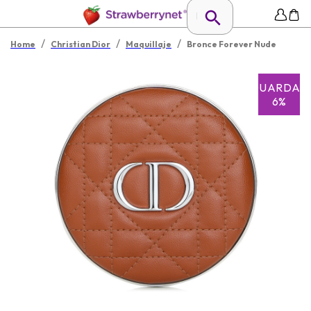
/
/
/
Home
Christian Dior
Maquillaje
Bronce Forever Nude
GUARDAR
6%