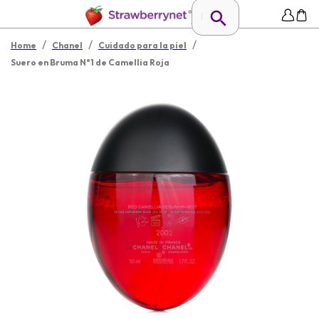
/
/
/
Home
Chanel
Cuidado para la piel
Suero en Bruma N°1 de Camellia Roja