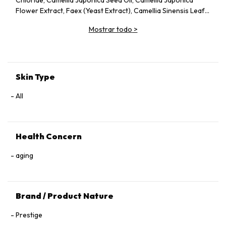
Chloride, Camellia Japonica Seed Oil, Camellia Japonica
Flower Extract, Faex (Yeast Extract), Camellia Sinensis Leaf
Extract, Pentylene Glycol, Sodium Citrate, Chlorphenesin,
Mostrar todo
>
Caprylyl Glycol, Citric Acid, Parfum (Fragrance), Adenosine,
Tocopherol, 1,2‑Hexanediol.
Skin Type
All
Health Concern
aging
Brand / Product Nature
Prestige