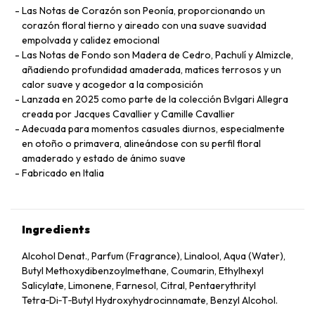
Las Notas de Corazón son Peonía, proporcionando un
corazón floral tierno y aireado con una suave suavidad
empolvada y calidez emocional
Las Notas de Fondo son Madera de Cedro, Pachulí y Almizcle,
añadiendo profundidad amaderada, matices terrosos y un
calor suave y acogedor a la composición
Lanzada en 2025 como parte de la colección Bvlgari Allegra
creada por Jacques Cavallier y Camille Cavallier
Adecuada para momentos casuales diurnos, especialmente
en otoño o primavera, alineándose con su perfil floral
amaderado y estado de ánimo suave
Fabricado en Italia
Ingredients
Alcohol Denat., Parfum (Fragrance), Linalool, Aqua (Water),
Butyl Methoxydibenzoylmethane, Coumarin, Ethylhexyl
Salicylate, Limonene, Farnesol, Citral, Pentaerythrityl
Tetra‑Di‑T‑Butyl Hydroxyhydrocinnamate, Benzyl Alcohol.