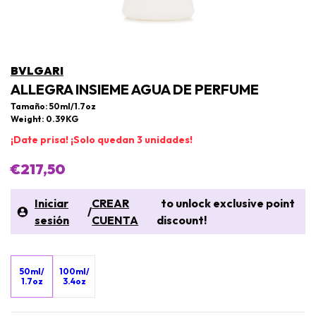
BVLGARI
ALLEGRA INSIEME AGUA DE PERFUME
Tamaño: 50ml/1.7oz
Weight: 0.39KG
¡Date prisa! ¡Solo quedan 3 unidades!
€217,50
Iniciar
CREAR
to unlock exclusive point
/
sesión
CUENTA
discount!
50ml/
100ml/
1.7oz
3.4oz