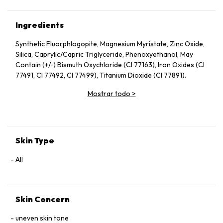
Ingredients
Synthetic Fluorphlogopite, Magnesium Myristate, Zinc Oxide,
Silica, Caprylic/Capric Triglyceride, Phenoxyethanol, May
Contain (+/‑) Bismuth Oxychloride (CI 77163), Iron Oxides (CI
77491, CI 77492, CI 77499), Titanium Dioxide (CI 77891).
Mostrar todo
>
Skin Type
All
Skin Concern
uneven skin tone