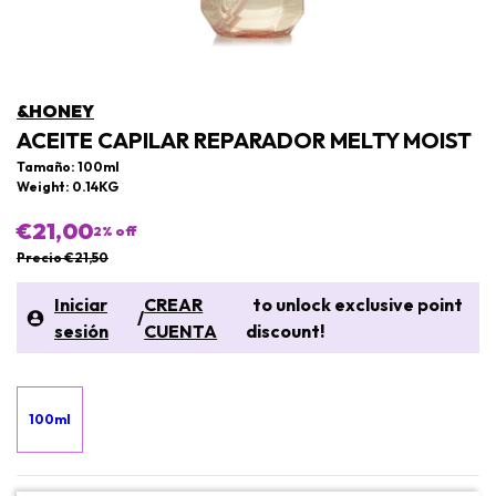
&HONEY
ACEITE CAPILAR REPARADOR MELTY MOIST
Tamaño: 100ml
Weight: 0.14KG
€21,00
2
% off
Precio €21,50
Iniciar
CREAR
to unlock exclusive point
/
sesión
CUENTA
discount!
100ml