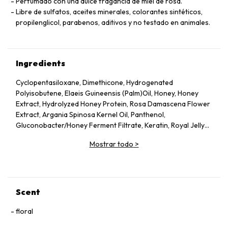
Perfumado con una dulce fragancia de miel de rosa.
Libre de sulfatos, aceites minerales, colorantes sintéticos,
propilenglicol, parabenos, aditivos y no testado en animales.
Ingredients
Cyclopentasiloxane, Dimethicone, Hydrogenated
Polyisobutene, Elaeis Guineensis (Palm)Oil, Honey, Honey
Extract, Hydrolyzed Honey Protein, Rosa Damascena Flower
Extract, Argania Spinosa Kernel Oil, Panthenol,
Gluconobacter/Honey Ferment Filtrate, Keratin, Royal Jelly
Extract, Propolis Extract, Coco, Glucoside,
Mostrar todo
>
Hydroxypropyltrimonium Hyaluronate, Ceramide NG,
Ceramide NP, Ceramide AP, Hydrolyzed Silk, Glycerin,
Tocophe rol, Quaternium-18, Quaternium 33, Bisabolol,
Cholesterol, Butylene, Glycol, Propylene Glycol,
Phenoxyethanol, Isopropyl Alcohol, Water, Fragrance
Scent
floral