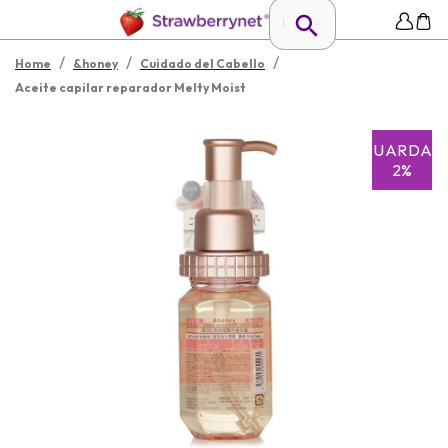
/
/
/
Home
&honey
Cuidado del Cabello
Aceite capilar reparador Melty Moist
GUARDAR
2%