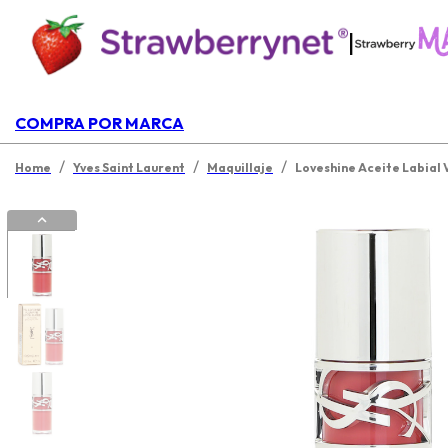
|
COMPRA POR MARCA
/
/
/
Home
Yves Saint Laurent
Maquillaje
Loveshine Aceite Labial