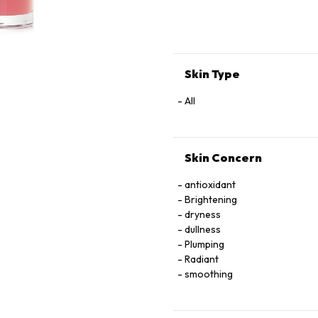
ROOT OIL / GINGER ROOT OIL
77499 / IRON OXIDES • CAPR
COLOPHANE • HYALURONIC ACI
EXTRACT
Skin Type
All
Skin Concern
antioxidant
Brightening
dryness
dullness
Plumping
Radiant
smoothing