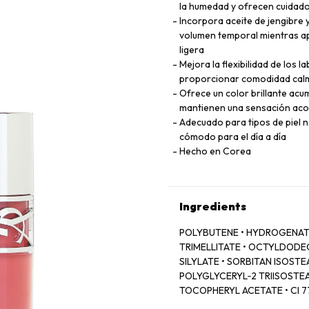
la humedad y ofrecen cuidado
Incorpora aceite de jengibre 
volumen temporal mientras ap
ligera
Mejora la flexibilidad de los 
proporcionar comodidad calma
Ofrece un color brillante acum
mantienen una sensación acol
Adecuado para tipos de piel n
cómodo para el día a día
Hecho en Corea
Ingredients
POLYBUTENE • HYDROGENATE
TRIMELLITATE • OCTYLDODECA
SILYLATE • SORBITAN ISOSTEA
POLYGLYCERYL‑2 TRIISOSTEA
TOCOPHERYL ACETATE • CI 774
LAKE • DEHYDROACETIC ACID