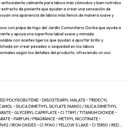
 antioxidante calmante para labios más cómodos y bien nutridos
y extracto de pimienta que ayudan a crear una sensación de
oyan una apariencia de labios más llenos de manera suave y
labios con pulpa de higo del Jardín Comunitario Ourika que ayuda a
nte y apoya una superficie labial suave y mimada
ulable con aceites ligeros que ayudan a aportar brillo y
chada sin crear pesadez o sequedad en los labios
ormales según los detalles del producto, ofreciendo un uso
D POLYISOBUTENE • DIISOSTEARYL MALATE • TRIDECYL
NOL • SILICA DIMETHYL SILYLATE (NANO) / SILICA DIMETHYL
RATE • GLYCERYL CAPRYLATE • CI 77891 / TITANIUM DIOXIDE •
RATE • PARFUM / FRAGRANCE • METHYL NICOTINATE •
92 / IRON OXIDES • CI 19140 / YELLOW 5 LAKE • CI 15850 / RED 7
 • POLYGLYCERYL‑2 DIISOSTEARATE • ZINGIBER OFFICINALE