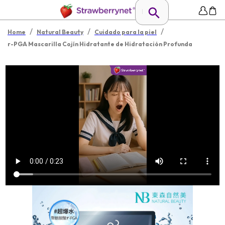
/
/
/
Home
Natural Beauty
Cuidado para la piel
r-PGA Mascarilla Cojín Hidratante de Hidratación Profunda