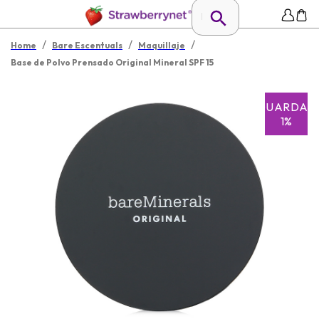
/
/
/
Home
Bare Escentuals
Maquillaje
Base de Polvo Prensado Original Mineral SPF 15
GUARDAR
1%