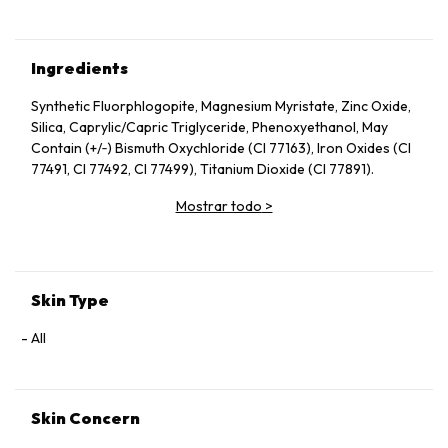
Ingredients
Synthetic Fluorphlogopite, Magnesium Myristate, Zinc Oxide,
Silica, Caprylic/Capric Triglyceride, Phenoxyethanol, May
Contain (+/‑) Bismuth Oxychloride (CI 77163), Iron Oxides (CI
77491, CI 77492, CI 77499), Titanium Dioxide (CI 77891).
Mostrar todo
>
Skin Type
All
Skin Concern