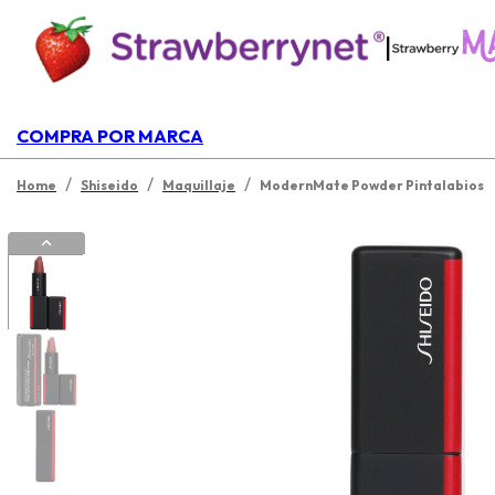
|
COMPRA POR MARCA
/
/
/
Home
Shiseido
Maquillaje
ModernMate Powder Pintalabios