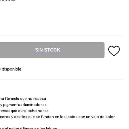
SIN STOCK
 disponible
una fórmula que no reseca
 y pigmentos iluminadores
ntenso que dura ocho horas
eras y aceites que se funden en los labios con un velo de color
 el polvo y ligera en los labios