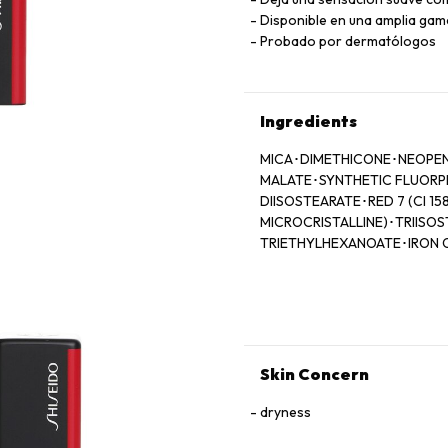
Disponible en una amplia gama
Probado por dermatólogos
Ingredients
MICA･DIMETHICONE･NEOPEN
MALATE･SYNTHETIC FLUORPH
DIISOSTEARATE･RED 7 (CI 1
MICROCRISTALLINE)･TRIISOS
TRIETHYLHEXANOATE･IRON OX
ALUMINUM HYDROXIDE･TETR
STEARATE･SIMETHICONE･BHT･[
LAKE (CI 19140)･YELLOW 6 (C
Skin Concern
dryness