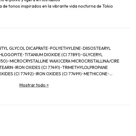
 de tonos inspirados en la vibrante vida nocturna de Tokio
TYL GLYCOL DICAPRATE･POLYETHYLENE･DIISOSTEARYL
LOGOPITE･TITANIUM DIOXIDE (CI 77891)･GLYCERYL
5850)･MICROCRYSTALLINE WAX(CERA MICROCRISTALLINA/CIRE
TEARIN･IRON OXIDES (CI 77491)･TRIMETHYLOLPROPANE
IDES (CI 77492)･IRON OXIDES (CI 77499)･METHICONE･
ADECENE･SILICA･POLYSILICONE-2･TOCOPHEROL･CALCIUM
Mostrar todo
>
+/-(may contain/peut contenir)RED 6 (CI 15850)･YELLOW 5
I 15985)･BLUE 1 LAKE (CI 42090)