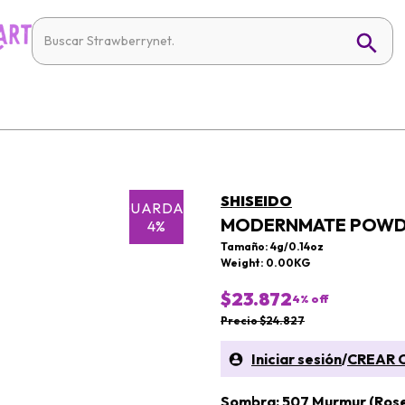
SHISEIDO
GUARDAR
MODERNMATE POWDE
4%
Tamaño: 4g/0.14oz
Weight: 0.00KG
$23.872
4
% off
Precio $24.827
Iniciar sesión
/
CREAR 
Sombra: 507 Murmur (Ros